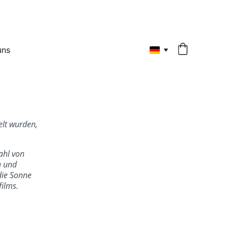
uns
elt wurden, 
ahl von 
n und 
ie Sonne 
films.